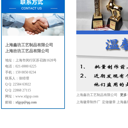
上海鑫坊工艺制品有限公司
上海欣坊工艺品有限公司
地址：上海市闵行区苏召路1628号
电话：021-6900 6225
手机：159 0050 8234
联系人：张经理
Q Q: 22584 63922
Q Q: 22868 27115
上海鑫坊工艺制品有限公司
更多
网址：www.xfgyp.com
上海徽章制作厂 定做徽章 上海鑫
邮箱：
xfgyp@qq.com