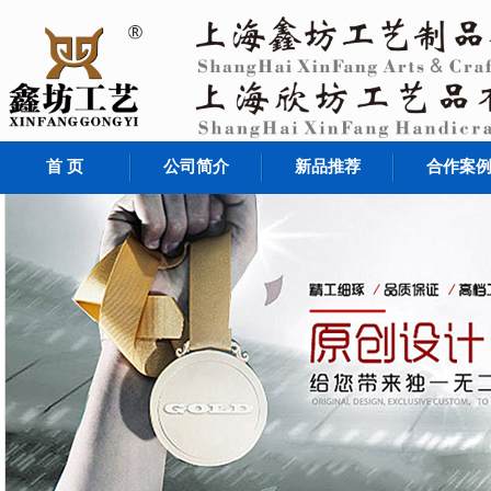
首 页
公司简介
新品推荐
合作案