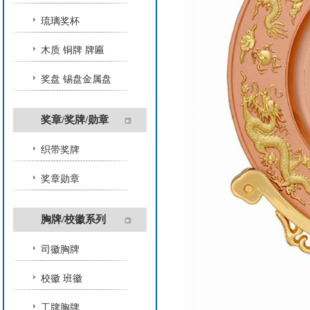
琉璃奖杯
木质 铜牌 牌匾
奖盘 锡盘金属盘
奖章/奖牌/勋章
织带奖牌
奖章勋章
胸牌/校徽系列
司徽胸牌
校徽 班徽
工牌胸牌