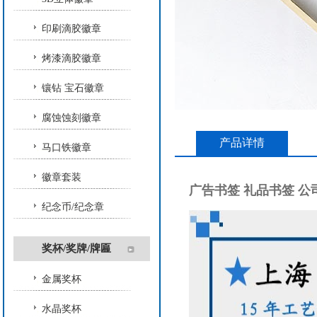
印刷滴胶徽章
烤漆滴胶徽章
镶钻 宝石徽章
腐蚀蚀刻徽章
产品详情
马口铁徽章
徽章套装
广告书签 礼品书签 
纪念币/纪念章
奖杯/奖牌/牌匾
金属奖杯
水晶奖杯