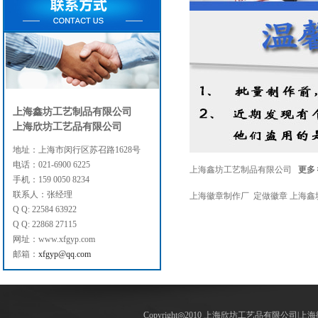
上海鑫坊工艺制品有限公司
上海欣坊工艺品有限公司
地址：上海市闵行区苏召路1628号
电话：021-6900 6225
上海鑫坊工艺制品有限公司
更多
手机：159 0050 8234
联系人：张经理
上海徽章制作厂 定做徽章 上海鑫
Q Q: 22584 63922
Q Q: 22868 27115
网址：www.xfgyp.com
邮箱：
xfgyp@qq.com
Copyright◎2010
上海欣坊工艺品有限公司|
上海