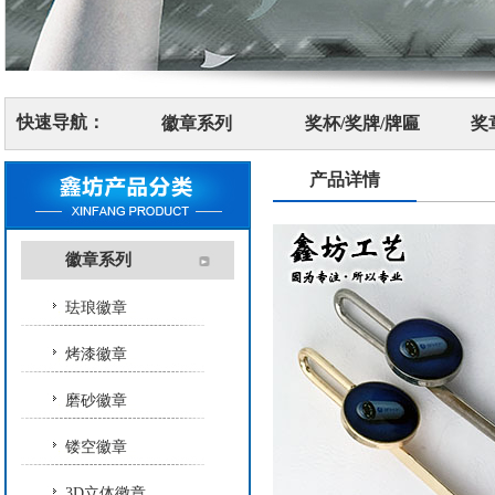
快速导航：
徽章系列
奖杯/奖牌/牌匾
奖
产品详情
徽章系列
珐琅徽章
烤漆徽章
磨砂徽章
镂空徽章
3D立体徽章