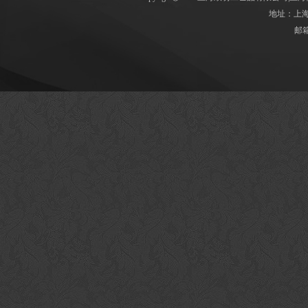
地址：上海市
邮箱