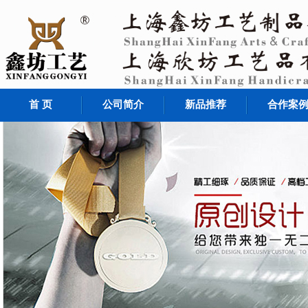
首 页
公司简介
新品推荐
合作案