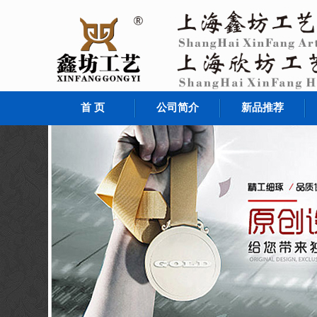
首 页
公司简介
新品推荐