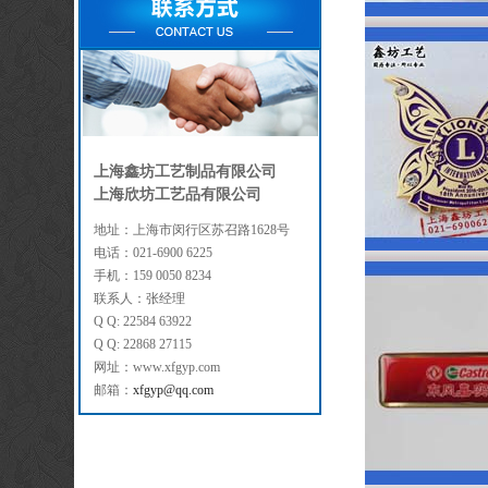
上海鑫坊工艺制品有限公司
上海欣坊工艺品有限公司
地址：上海市闵行区苏召路1628号
电话：021-6900 6225
手机：159 0050 8234
联系人：张经理
Q Q: 22584 63922
Q Q: 22868 27115
网址：www.xfgyp.com
邮箱：
xfgyp@qq.com