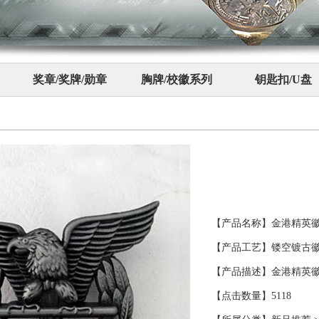
奖章/奖牌/勋章
胸牌/校徽系列
钥匙扣/U盘
【产品名称】金港精英徽
【产品工艺】镂空镀古
【产品描述】金港精英徽
【点击数量】5118