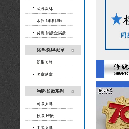
琉璃奖杯
木质 铜牌 牌匾
奖盘 锡盘金属盘
奖章/奖牌/勋章
织带奖牌
奖章勋章
胸牌/校徽系列
司徽胸牌
校徽 班徽
工牌胸牌