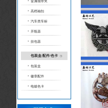
金属领带夹
高档袖扣
汽车类车标
开瓶器
挂包器
包装盒/配件/色卡
包装盒
徽章配件
电镀色卡