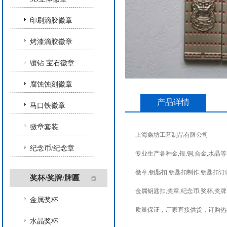
印刷滴胶徽章
烤漆滴胶徽章
镶钻 宝石徽章
腐蚀蚀刻徽章
产品详情
马口铁徽章
徽章套装
上海鑫坊工艺制品有限公司
纪念币/纪念章
专业生产各种金,银,铜,合金,水晶
徽章,钥匙扣,钥匙扣制作,钥匙扣订
奖杯/奖牌/牌匾
金属钥匙扣,奖章,纪念币,奖杯,奖
金属奖杯
质量保证，厂家直接供货，订购热线021
水晶奖杯